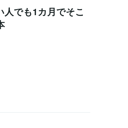
い人でも1カ月でそこ
本