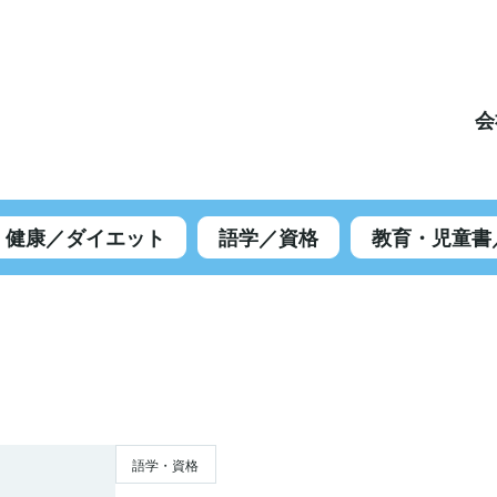
会
健康／ダイエット
語学／資格
教育・児童書
語学・資格