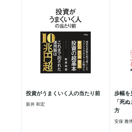
投資がうまくいく人の当たり前
歩幅を
「死ぬ
新井 和宏
方
安保 雅