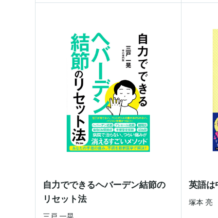
自力でできるヘバーデン結節の
英語は
リセット法
塚本 亮
三戸 一晃