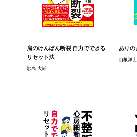
肩のけんばん断裂 自力でできる
ありの
リセット法
山根洋
歌島 大輔