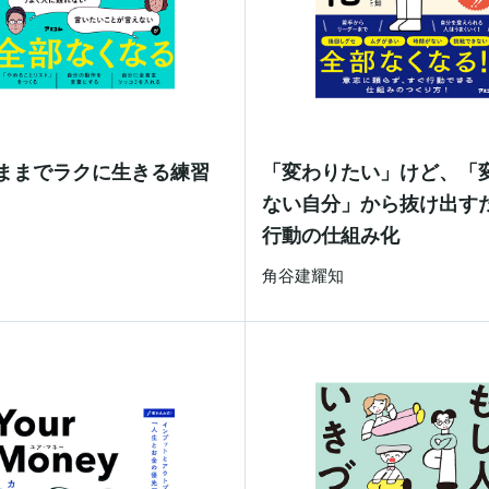
ままでラクに生きる練習
「変わりたい」けど、「
ない自分」から抜け出す
士
行動の仕組み化
⻆谷建耀知