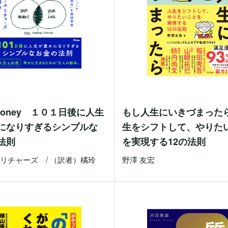
 Money １０１日後に人生
もし人生にいきづまった
になりすぎるシンプルな
生をシフトして、やりた
法則
を実現する12の法則
リチャーズ / （訳者）橘玲
野澤 友宏