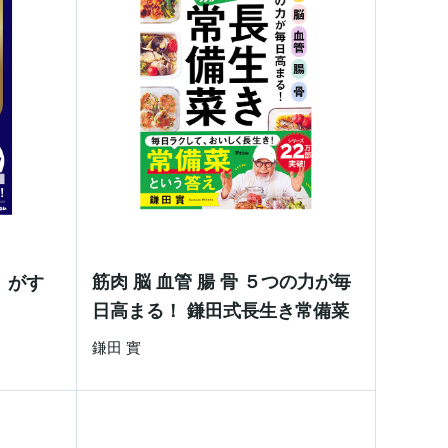
筋肉 脳 血管 腸 骨 ５つの力が毎
」がす
日高まる！ 鎌田式長生き常備菜
鎌田 實