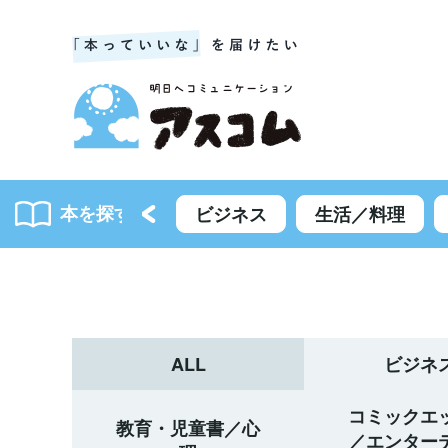
本を探す
書籍一覧
ビジネス
生活／料理
ALL
ビジネ
コミックエ
教育・児童書／心
／エンター