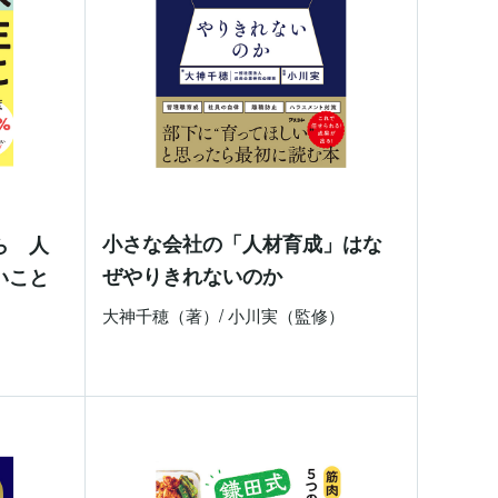
小さな会社の「人材育成」はな
ら 人
ぜやりきれないのか
いこと
大神千穂（著）/ 小川実（監修）