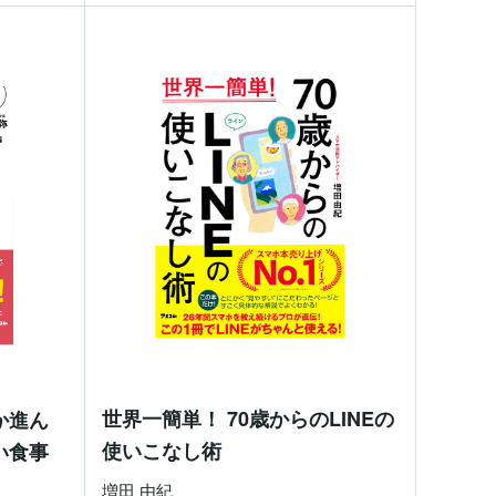
世界一簡単！ 70歳からのLINEの
か進ん
使いこなし術
い食事
増田 由紀