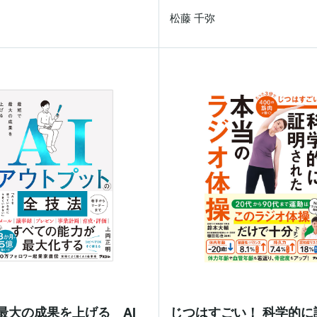
松藤 千弥
最大の成果を上げる AI
じつはすごい！ 科学的に