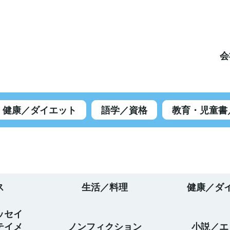
会
健康／ダイエット
語学／資格
教育・児童書
ス
生活／料理
健康／ダ
ッセイ
テイメ
ノンフィクション
小説／エ