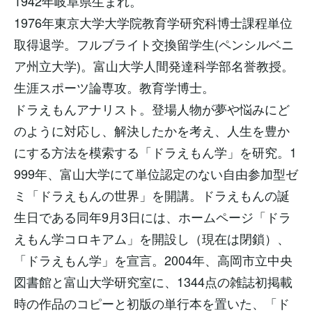
1942年岐阜県生まれ。
1976年東京大学大学院教育学研究科博士課程単位
取得退学。フルブライト交換留学生(ペンシルベニ
ア州立大学)。富山大学人間発達科学部名誉教授。
生涯スポーツ論専攻。教育学博士。
ドラえもんアナリスト。登場人物が夢や悩みにど
のように対応し、解決したかを考え、人生を豊か
にする方法を模索する「ドラえもん学」を研究。1
999年、富山大学にて単位認定のない自由参加型ゼ
ミ「ドラえもんの世界」を開講。ドラえもんの誕
生日である同年9月3日には、ホームページ「ドラ
えもん学コロキアム」を開設し（現在は閉鎖）、
「ドラえもん学」を宣言。2004年、高岡市立中央
図書館と富山大学研究室に、1344点の雑誌初掲載
時の作品のコピーと初版の単行本を置いた、「ド