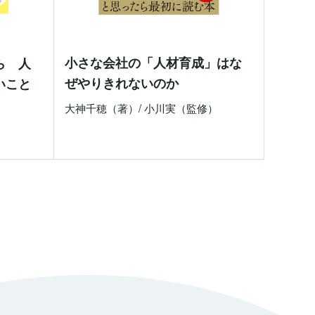
小さな会社の「人材育成」はな
ら 人
ぜやりきれないのか
いこと
大神千穂（著）/ 小川実（監修）