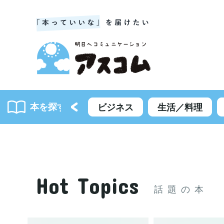
本を探す
書籍一覧
ビジネス
生活／料理
Hot Topics
話題の本