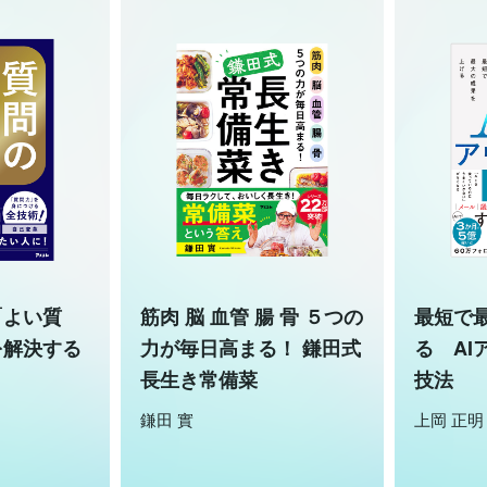
「よい質
筋肉 脳 血管 腸 骨 ５つの
最短で
を解決する
力が毎日高まる！ 鎌田式
る AI
長生き常備菜
技法
鎌田 實
上岡 正明