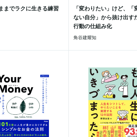
ままでラクに生きる練習
「変わりたい」けど、「
ない自分」から抜け出す
士
行動の仕組み化
⻆谷建耀知