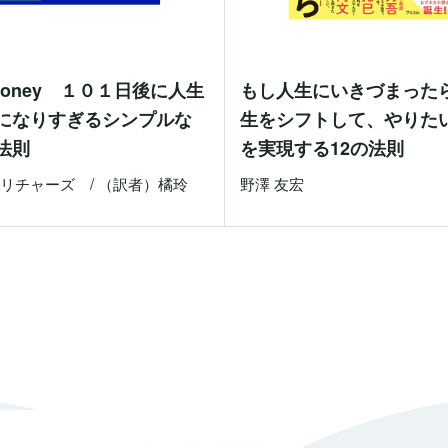
 Money １０１日後に人生
もし人生にいきづまった
になりすぎるシンプルな
生をシフトして、やりた
法則
を実現する12の法則
リチャーズ / （訳者）橘玲
野澤 友宏