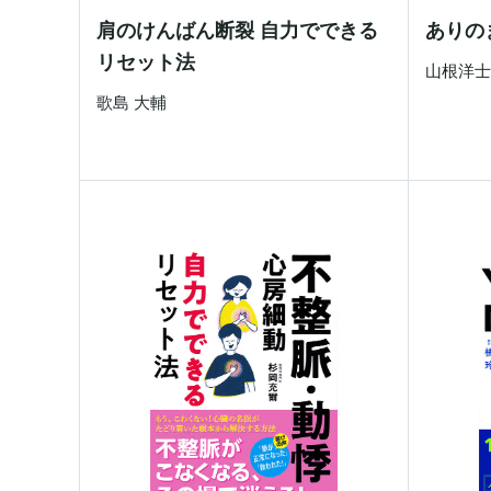
肩のけんばん断裂 自力でできる
ありの
リセット法
山根洋
歌島 大輔