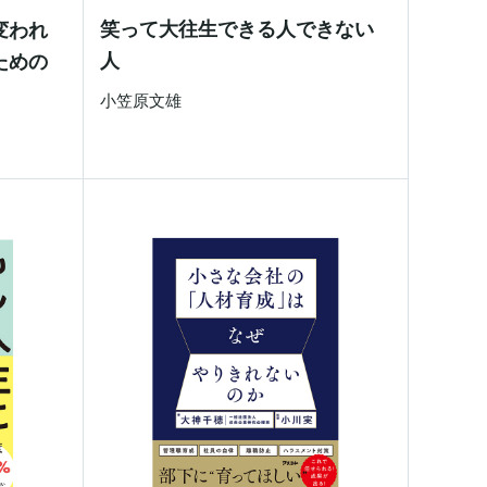
笑って大往生できる人できない
変われ
人
ための
小笠原文雄