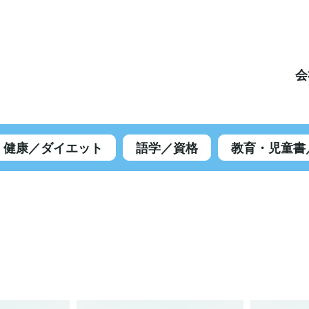
会
健康／ダイエット
語学／資格
教育・児童書