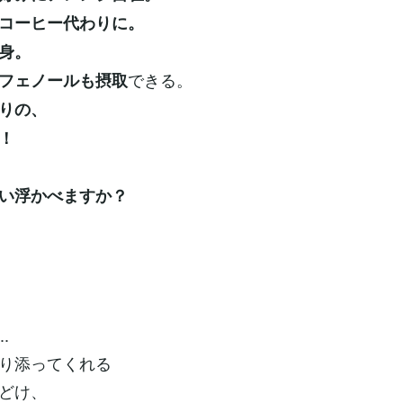
コーヒー代わりに。
身。
できる。
フェノールも摂取
りの、
！
い浮かべますか？
.
り添ってくれる
どけ、