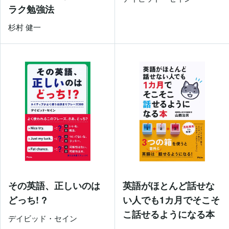
ラク勉強法
杉村 健一
その英語、正しいのは
英語がほとんど話せな
どっち! ?
い人でも1カ月でそこそ
こ話せるようになる本
デイビッド・セイン